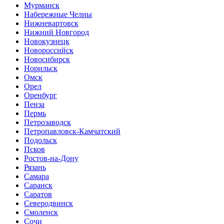
Мурманск
Набережные Челны
Нижневартовск
Нижний Новгород
Новокузнецк
Новороссийск
Новосибирск
Норильск
Омск
Орел
Оренбург
Пенза
Пермь
Петрозаводск
Петропавловск-Камчатский
Подольск
Псков
Ростов-на-Дону
Рязань
Самара
Саранск
Саратов
Северодвинск
Смоленск
Сочи