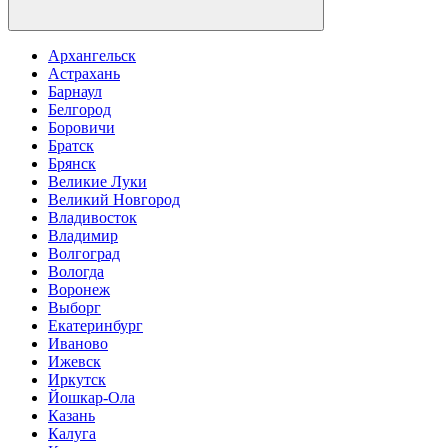
Архангельск
Астрахань
Барнаул
Белгород
Боровичи
Братск
Брянск
Великие Луки
Великий Новгород
Владивосток
Владимир
Волгоград
Вологда
Воронеж
Выборг
Екатеринбург
Иваново
Ижевск
Иркутск
Йошкар-Ола
Казань
Калуга