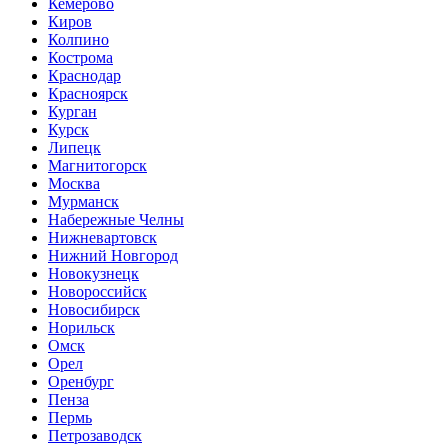
Кемерово
Киров
Колпино
Кострома
Краснодар
Красноярск
Курган
Курск
Липецк
Магнитогорск
Москва
Мурманск
Набережные Челны
Нижневартовск
Нижний Новгород
Новокузнецк
Новороссийск
Новосибирск
Норильск
Омск
Орел
Оренбург
Пенза
Пермь
Петрозаводск