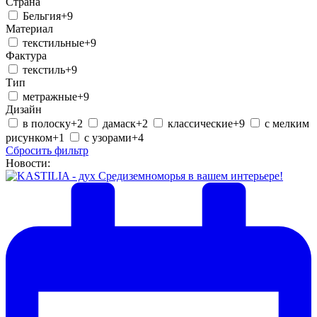
Страна
Бельгия
+9
Материал
текстильные
+9
Фактура
текстиль
+9
Тип
метражные
+9
Дизайн
в полоску
+2
дамаск
+2
классические
+9
с мелким
рисунком
+1
с узорами
+4
Сбросить фильтр
Новости: