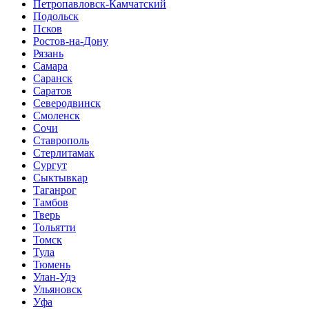
Петропавловск-Камчатский
Подольск
Псков
Ростов-на-Дону
Рязань
Самара
Саранск
Саратов
Северодвинск
Смоленск
Сочи
Ставрополь
Стерлитамак
Сургут
Сыктывкар
Таганрог
Тамбов
Тверь
Тольятти
Томск
Тула
Тюмень
Улан-Удэ
Ульяновск
Уфа