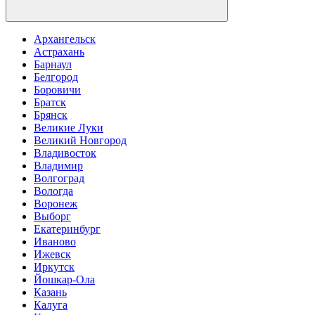
Архангельск
Астрахань
Барнаул
Белгород
Боровичи
Братск
Брянск
Великие Луки
Великий Новгород
Владивосток
Владимир
Волгоград
Вологда
Воронеж
Выборг
Екатеринбург
Иваново
Ижевск
Иркутск
Йошкар-Ола
Казань
Калуга