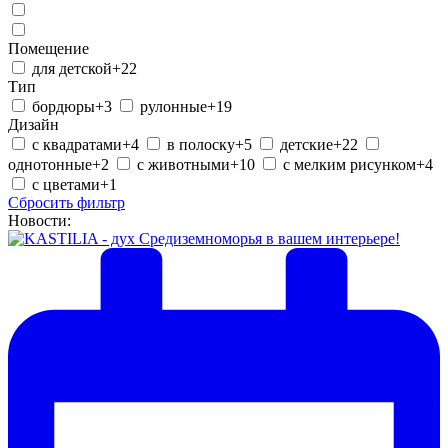
Помещение
для детской
+22
Тип
бордюры
+3
рулонные
+19
Дизайн
c квадратами
+4
в полоску
+5
детские
+22
однотонные
+2
с животными
+10
с мелким рисунком
+4
с цветами
+1
Сбросить фильтр
Новости: