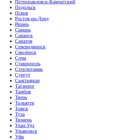
Петропавловск-Камчатский
Подольск
Псков
Ростов-на-Дону
Рязань
Самара
Саранск
Саратов
Северодвинск
Смоленск
Сочи
Ставрополь
Стерлитамак
Сургут
Сыктывкар
Таганрог
Тамбов
Тверь
Тольятти
Томск
Тула
Тюмень
Улан-Удэ
Ульяновск
Уфа