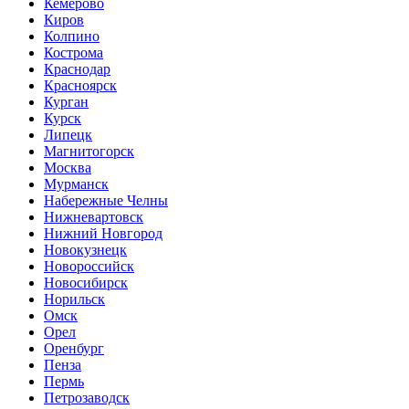
Кемерово
Киров
Колпино
Кострома
Краснодар
Красноярск
Курган
Курск
Липецк
Магнитогорск
Москва
Мурманск
Набережные Челны
Нижневартовск
Нижний Новгород
Новокузнецк
Новороссийск
Новосибирск
Норильск
Омск
Орел
Оренбург
Пенза
Пермь
Петрозаводск