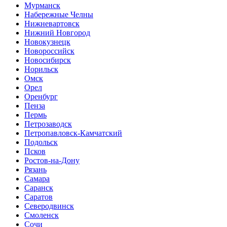
Мурманск
Набережные Челны
Нижневартовск
Нижний Новгород
Новокузнецк
Новороссийск
Новосибирск
Норильск
Омск
Орел
Оренбург
Пенза
Пермь
Петрозаводск
Петропавловск-Камчатский
Подольск
Псков
Ростов-на-Дону
Рязань
Самара
Саранск
Саратов
Северодвинск
Смоленск
Сочи