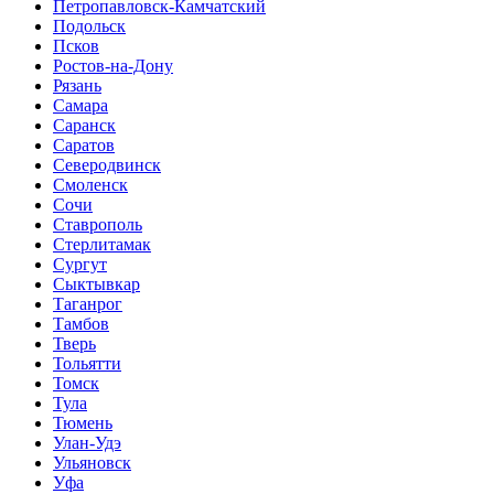
Петропавловск-Камчатский
Подольск
Псков
Ростов-на-Дону
Рязань
Самара
Саранск
Саратов
Северодвинск
Смоленск
Сочи
Ставрополь
Стерлитамак
Сургут
Сыктывкар
Таганрог
Тамбов
Тверь
Тольятти
Томск
Тула
Тюмень
Улан-Удэ
Ульяновск
Уфа