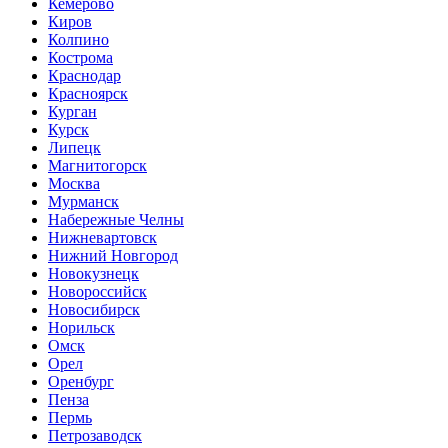
Кемерово
Киров
Колпино
Кострома
Краснодар
Красноярск
Курган
Курск
Липецк
Магнитогорск
Москва
Мурманск
Набережные Челны
Нижневартовск
Нижний Новгород
Новокузнецк
Новороссийск
Новосибирск
Норильск
Омск
Орел
Оренбург
Пенза
Пермь
Петрозаводск