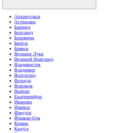
Архангельск
Астрахань
Барнаул
Белгород
Боровичи
Братск
Брянск
Великие Луки
Великий Новгород
Владивосток
Владимир
Волгоград
Вологда
Воронеж
Выборг
Екатеринбург
Иваново
Ижевск
Иркутск
Йошкар-Ола
Казань
Калуга