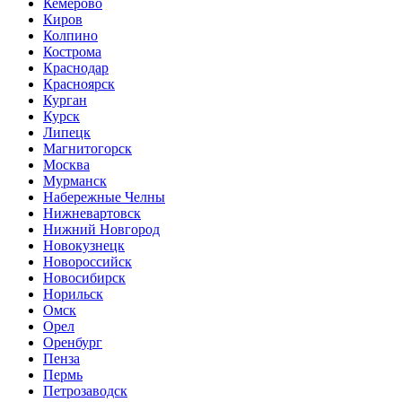
Кемерово
Киров
Колпино
Кострома
Краснодар
Красноярск
Курган
Курск
Липецк
Магнитогорск
Москва
Мурманск
Набережные Челны
Нижневартовск
Нижний Новгород
Новокузнецк
Новороссийск
Новосибирск
Норильск
Омск
Орел
Оренбург
Пенза
Пермь
Петрозаводск