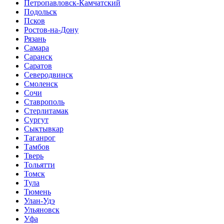
Петропавловск-Камчатский
Подольск
Псков
Ростов-на-Дону
Рязань
Самара
Саранск
Саратов
Северодвинск
Смоленск
Сочи
Ставрополь
Стерлитамак
Сургут
Сыктывкар
Таганрог
Тамбов
Тверь
Тольятти
Томск
Тула
Тюмень
Улан-Удэ
Ульяновск
Уфа