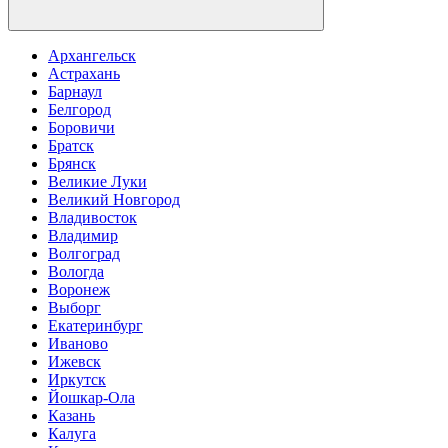
Архангельск
Астрахань
Барнаул
Белгород
Боровичи
Братск
Брянск
Великие Луки
Великий Новгород
Владивосток
Владимир
Волгоград
Вологда
Воронеж
Выборг
Екатеринбург
Иваново
Ижевск
Иркутск
Йошкар-Ола
Казань
Калуга