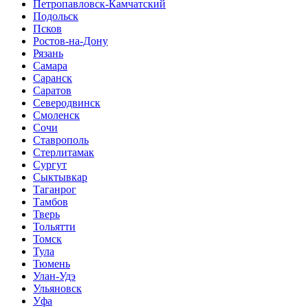
Петропавловск-Камчатский
Подольск
Псков
Ростов-на-Дону
Рязань
Самара
Саранск
Саратов
Северодвинск
Смоленск
Сочи
Ставрополь
Стерлитамак
Сургут
Сыктывкар
Таганрог
Тамбов
Тверь
Тольятти
Томск
Тула
Тюмень
Улан-Удэ
Ульяновск
Уфа