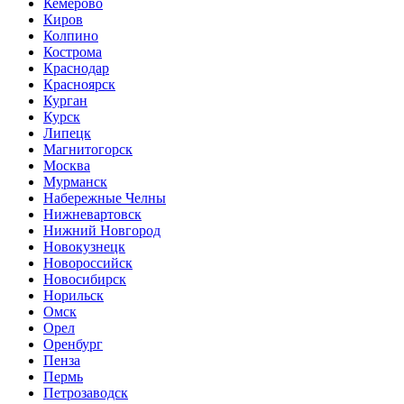
Кемерово
Киров
Колпино
Кострома
Краснодар
Красноярск
Курган
Курск
Липецк
Магнитогорск
Москва
Мурманск
Набережные Челны
Нижневартовск
Нижний Новгород
Новокузнецк
Новороссийск
Новосибирск
Норильск
Омск
Орел
Оренбург
Пенза
Пермь
Петрозаводск