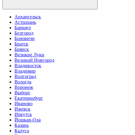
Архангельск
Астрахань
Барнаул
Белгород
Боровичи
Братск
Брянск
Великие Луки
Великий Новгород
Владивосток
Владимир
Волгоград
Вологда
Воронеж
Выборг
Екатеринбург
Иваново
Ижевск
Иркутск
Йошкар-Ола
Казань
Калуга