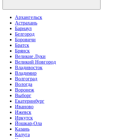
Архангельск
Астрахань
Барнаул
Белгород
Боровичи
Братск
Брянск
Великие Луки
Великий Новгород
Владивосток
Владимир
Волгоград
Вологда
Воронеж
Выборг
Екатеринбург
Иваново
Ижевск
Иркутск
Йошкар-Ола
Казань
Калуга