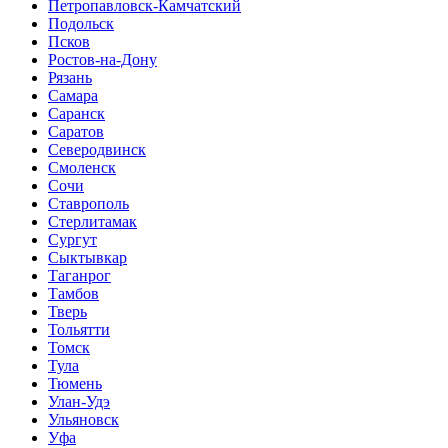
Петропавловск-Камчатский
Подольск
Псков
Ростов-на-Дону
Рязань
Самара
Саранск
Саратов
Северодвинск
Смоленск
Сочи
Ставрополь
Стерлитамак
Сургут
Сыктывкар
Таганрог
Тамбов
Тверь
Тольятти
Томск
Тула
Тюмень
Улан-Удэ
Ульяновск
Уфа