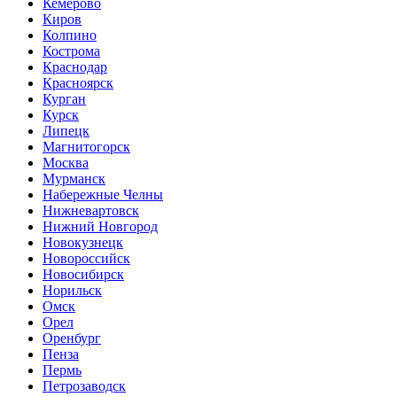
Кемерово
Киров
Колпино
Кострома
Краснодар
Красноярск
Курган
Курск
Липецк
Магнитогорск
Москва
Мурманск
Набережные Челны
Нижневартовск
Нижний Новгород
Новокузнецк
Новороссийск
Новосибирск
Норильск
Омск
Орел
Оренбург
Пенза
Пермь
Петрозаводск