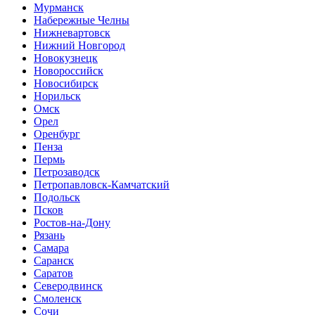
Мурманск
Набережные Челны
Нижневартовск
Нижний Новгород
Новокузнецк
Новороссийск
Новосибирск
Норильск
Омск
Орел
Оренбург
Пенза
Пермь
Петрозаводск
Петропавловск-Камчатский
Подольск
Псков
Ростов-на-Дону
Рязань
Самара
Саранск
Саратов
Северодвинск
Смоленск
Сочи