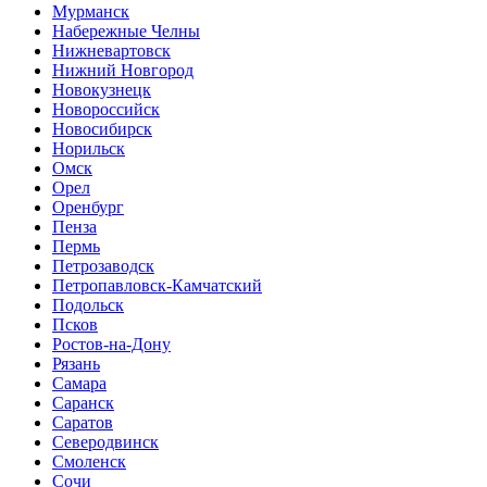
Мурманск
Набережные Челны
Нижневартовск
Нижний Новгород
Новокузнецк
Новороссийск
Новосибирск
Норильск
Омск
Орел
Оренбург
Пенза
Пермь
Петрозаводск
Петропавловск-Камчатский
Подольск
Псков
Ростов-на-Дону
Рязань
Самара
Саранск
Саратов
Северодвинск
Смоленск
Сочи