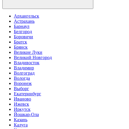
Архангельск
Астрахань
Барнаул
Белгород
Боровичи
Братск
Брянск
Великие Луки
Великий Новгород
Владивосток
Владимир
Волгоград
Вологда
Воронеж
Выборг
Екатеринбург
Иваново
Ижевск
Иркутск
Йошкар-Ола
Казань
Калуга