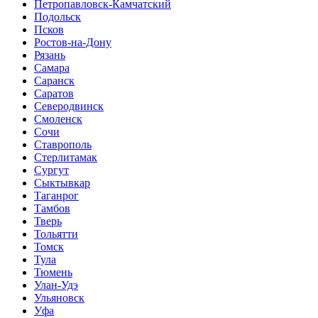
Петропавловск-Камчатский
Подольск
Псков
Ростов-на-Дону
Рязань
Самара
Саранск
Саратов
Северодвинск
Смоленск
Сочи
Ставрополь
Стерлитамак
Сургут
Сыктывкар
Таганрог
Тамбов
Тверь
Тольятти
Томск
Тула
Тюмень
Улан-Удэ
Ульяновск
Уфа