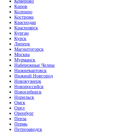
Кемерово
Киров
Колпино
Кострома
Краснодар
Красноярск
Курган
Курск
Липецк
Магнитогорск
Москва
Мурманск
Набережные Челны
Нижневартовск
Нижний Новгород
Новокузнецк
Новороссийск
Новосибирск
Норильск
Омск
Орел
Оренбург
Пенза
Пермь
Петрозаводск