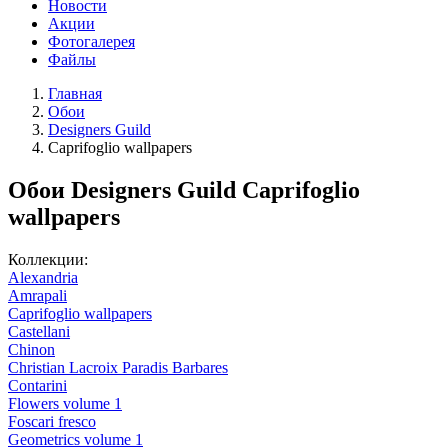
Новости
Акции
Фотогалерея
Файлы
Главная
Обои
Designers Guild
Caprifoglio wallpapers
Обои Designers Guild Caprifoglio
wallpapers
Коллекции:
Alexandria
Amrapali
Caprifoglio wallpapers
Castellani
Chinon
Christian Lacroix Paradis Barbares
Contarini
Flowers volume 1
Foscari fresco
Geometrics volume 1