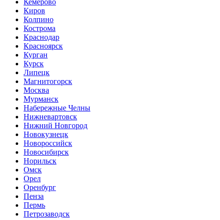
Кемерово
Киров
Колпино
Кострома
Краснодар
Красноярск
Курган
Курск
Липецк
Магнитогорск
Москва
Мурманск
Набережные Челны
Нижневартовск
Нижний Новгород
Новокузнецк
Новороссийск
Новосибирск
Норильск
Омск
Орел
Оренбург
Пенза
Пермь
Петрозаводск