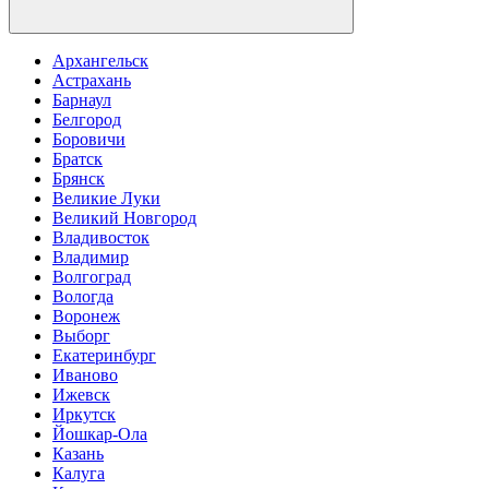
Архангельск
Астрахань
Барнаул
Белгород
Боровичи
Братск
Брянск
Великие Луки
Великий Новгород
Владивосток
Владимир
Волгоград
Вологда
Воронеж
Выборг
Екатеринбург
Иваново
Ижевск
Иркутск
Йошкар-Ола
Казань
Калуга