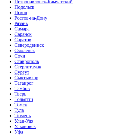
Петропавловск-Камчатский
Подольск
Псков
Ростов-на-Дону
Рязань
Самара
Саранск
Саратов
Северодвинск
Смоленск
Сочи
Ставрополь
Стерлитамак
Сургут
Сыктывкар
Таганрог
Тамбов
Тверь
Тольятти
Томск
Тула
Тюмень
Улан-Удэ
Ульяновск
Уфа