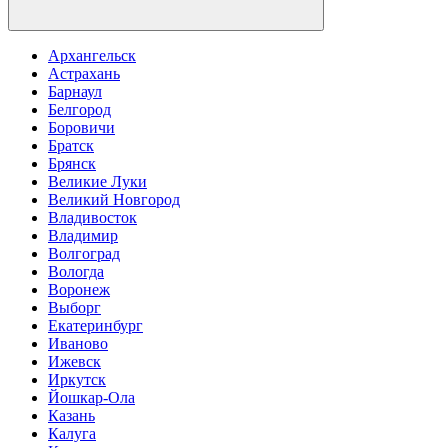
Архангельск
Астрахань
Барнаул
Белгород
Боровичи
Братск
Брянск
Великие Луки
Великий Новгород
Владивосток
Владимир
Волгоград
Вологда
Воронеж
Выборг
Екатеринбург
Иваново
Ижевск
Иркутск
Йошкар-Ола
Казань
Калуга