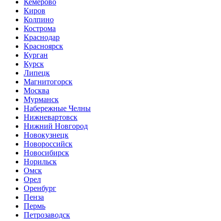
Кемерово
Киров
Колпино
Кострома
Краснодар
Красноярск
Курган
Курск
Липецк
Магнитогорск
Москва
Мурманск
Набережные Челны
Нижневартовск
Нижний Новгород
Новокузнецк
Новороссийск
Новосибирск
Норильск
Омск
Орел
Оренбург
Пенза
Пермь
Петрозаводск