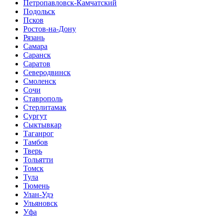
Петропавловск-Камчатский
Подольск
Псков
Ростов-на-Дону
Рязань
Самара
Саранск
Саратов
Северодвинск
Смоленск
Сочи
Ставрополь
Стерлитамак
Сургут
Сыктывкар
Таганрог
Тамбов
Тверь
Тольятти
Томск
Тула
Тюмень
Улан-Удэ
Ульяновск
Уфа