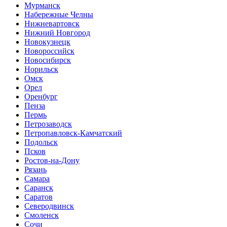
Мурманск
Набережные Челны
Нижневартовск
Нижний Новгород
Новокузнецк
Новороссийск
Новосибирск
Норильск
Омск
Орел
Оренбург
Пенза
Пермь
Петрозаводск
Петропавловск-Камчатский
Подольск
Псков
Ростов-на-Дону
Рязань
Самара
Саранск
Саратов
Северодвинск
Смоленск
Сочи