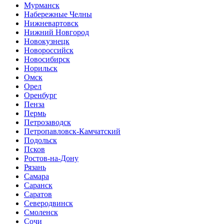
Мурманск
Набережные Челны
Нижневартовск
Нижний Новгород
Новокузнецк
Новороссийск
Новосибирск
Норильск
Омск
Орел
Оренбург
Пенза
Пермь
Петрозаводск
Петропавловск-Камчатский
Подольск
Псков
Ростов-на-Дону
Рязань
Самара
Саранск
Саратов
Северодвинск
Смоленск
Сочи