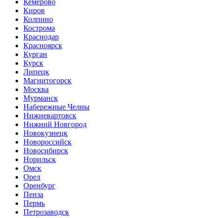
Кемерово
Киров
Колпино
Кострома
Краснодар
Красноярск
Курган
Курск
Липецк
Магнитогорск
Москва
Мурманск
Набережные Челны
Нижневартовск
Нижний Новгород
Новокузнецк
Новороссийск
Новосибирск
Норильск
Омск
Орел
Оренбург
Пенза
Пермь
Петрозаводск