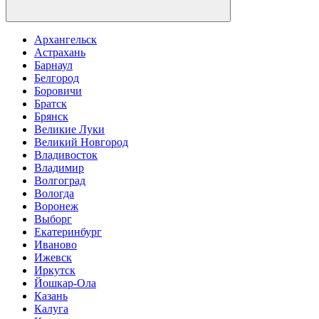
Архангельск
Астрахань
Барнаул
Белгород
Боровичи
Братск
Брянск
Великие Луки
Великий Новгород
Владивосток
Владимир
Волгоград
Вологда
Воронеж
Выборг
Екатеринбург
Иваново
Ижевск
Иркутск
Йошкар-Ола
Казань
Калуга