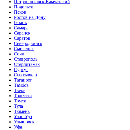
Петропавловск-Камчатский
Подольск
Псков
Ростов-на-Дону
Рязань
Самара
Саранск
Саратов
Северодвинск
Смоленск
Сочи
Ставрополь
Стерлитамак
Сургут
Сыктывкар
Таганрог
Тамбов
Тверь
Тольятти
Томск
Тула
Тюмень
Улан-Удэ
Ульяновск
Уфа