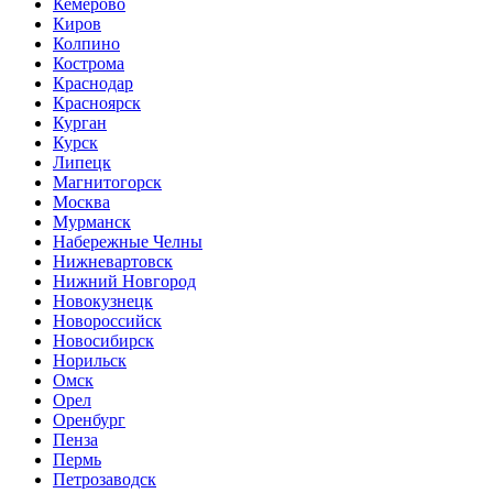
Кемерово
Киров
Колпино
Кострома
Краснодар
Красноярск
Курган
Курск
Липецк
Магнитогорск
Москва
Мурманск
Набережные Челны
Нижневартовск
Нижний Новгород
Новокузнецк
Новороссийск
Новосибирск
Норильск
Омск
Орел
Оренбург
Пенза
Пермь
Петрозаводск