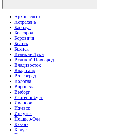
Архангельск
Астрахань
Барнаул
Белгород
Боровичи
Братск
Брянск
Великие Луки
Великий Новгород
Владивосток
Владимир
Волгоград
Вологда
Воронеж
Выборг
Екатеринбург
Иваново
Ижевск
Иркутск
Йошкар-Ола
Казань
Калуга