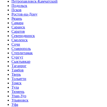
Петропавловск-Камчатский
Подольск
Псков
Ростов-на-Дону
Рязань
Самара
Саранск
Саратов
Северодвинск
Смоленск
Сочи
Ставрополь
Стерлитамак
Сургут
Сыктывкар
Таганрог
Тамбов
Тверь
Тольятти
Томск
Тула
Тюмень
Улан-Удэ
Ульяновск
Уфа