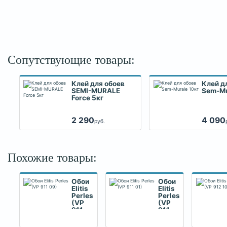
Сопутствующие товары:
Клей для обоев
Клей д
SEMI-MURALE
Sem-Mu
Force 5кг
2 290
4 090
руб.
Похожие товары:
Обои
Обои
Elitis
Elitis
Perles
Perles
(VP
(VP
911
911
09)
01)