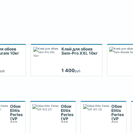
ля обоев
Клей для обоев
rale 10кг
Sem-Pro XXL 10кг
1 400
руб.
руб.
Обои
Обои
Обои
Elitis
Elitis
Elitis
Perles
Perles
Perles
(VP
(VP
(VP
912
912
911
10)
07)
12)