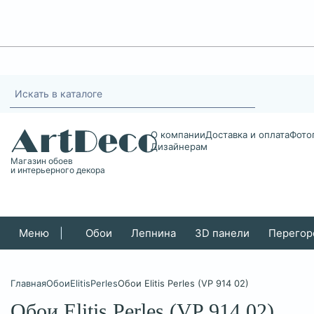
О компании
Доставка и оплата
Фото
Дизайнерам
Магазин обоев
и интерьерного декора
Меню
|
Обои
Лепнина
3D панели
Перегор
Главная
Обои
Elitis
Perles
Обои Elitis Perles (VP 914 02)
Обои Elitis Perles (VP 914 02)