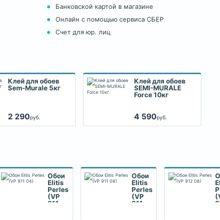
Банковской картой в магазине
Онлайн с помощью сервиса СБЕР
Счет для юр. лиц
Клей для обоев
Клей для обоев
Sem-Murale 5кг
SEMI-MURALE
Force 10кг
2 290
4 590
руб.
руб.
Обои
Обои
О
Elitis
Elitis
E
Perles
Perles
P
(VP
(VP
(
911
911
9
04)
08)
0