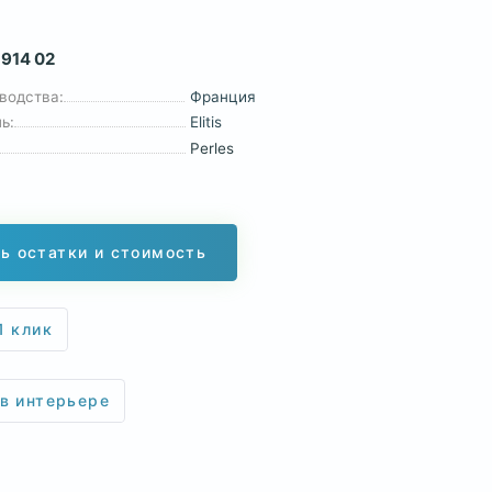
 914 02
водства:
Франция
ь:
Elitis
Perles
ь остатки и стоимость
1 клик
 в интерьере