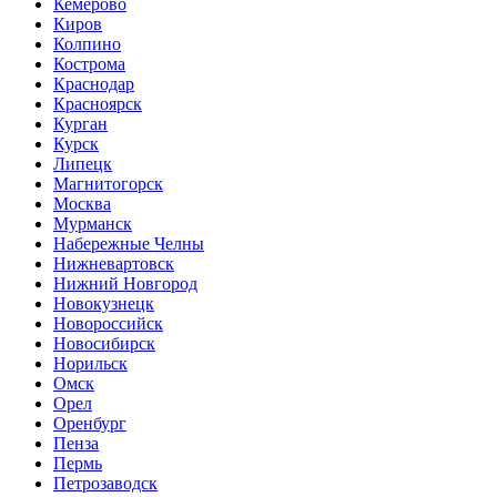
Кемерово
Киров
Колпино
Кострома
Краснодар
Красноярск
Курган
Курск
Липецк
Магнитогорск
Москва
Мурманск
Набережные Челны
Нижневартовск
Нижний Новгород
Новокузнецк
Новороссийск
Новосибирск
Норильск
Омск
Орел
Оренбург
Пенза
Пермь
Петрозаводск