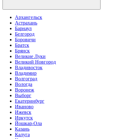
Архангельск
Астрахань
Барнаул
Белгород
Боровичи
Братск
Брянск
Великие Луки
Великий Новгород
Владивосток
Владимир
Волгоград
Вологда
Воронеж
Выборг
Екатеринбург
Иваново
Ижевск
Иркутск
Йошкар-Ола
Казань
Калуга