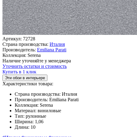
Артикул:
72728
Страна производства:
Италия
Производитель:
Emiliana Parati
Коллекция:
Serena
Наличие уточняйте у менеджера
Уточнить остатки и стоимость
Купить в 1 клик
Эти обои в интерьере
Характеристики товара:
Страна производства:
Италия
Производитель:
Emiliana Parati
Коллекция:
Serena
Материал:
виниловые
Тип:
рулонные
Ширина:
1,06
Длина:
10