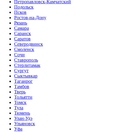
Петропавловск-Камчатский
Подольск
Псков
Ростов-на-Дону
Рязань
Самара
Саранск
Саратов
Северодвинск
Смоленск
Сочи
Ставрополь
Стерлитамак
Сургут
Сыктывкар
Таганрог
Тамбов
Тверь
Тольятти
Томск
Тула
Тюмень
Улан-Удэ
Ульяновск
Уфа