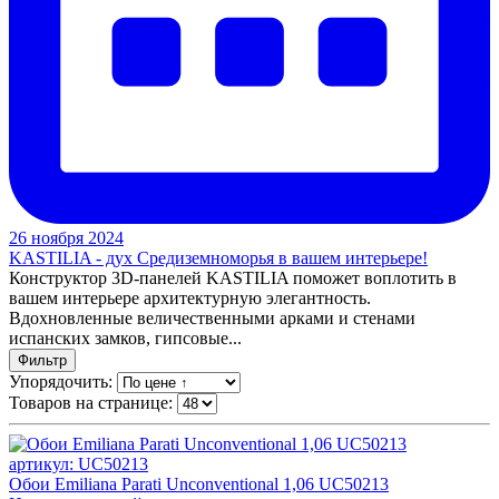
26 ноября 2024
KASTILIA - дух Средиземноморья в вашем интерьере!
Конструктор 3D-панелей KASTILIA поможет воплотить в
вашем интерьере архитектурную элегантность.
Вдохновленные величественными арками и стенами
испанских замков, гипсовые...
Фильтр
Упорядочить:
Товаров на странице:
артикул: UC50213
Обои Emiliana Parati Unconventional 1,06 UC50213