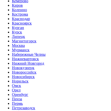
Кемерово
Киров
Колпино
Кострома
Краснодар
Красноярск
Курган
Курск
Липецк
Магнитогорск
Москва
Мурманск
Набережные Челны
Нижневартовск
Нижний Новгород
Новокузнецк
Новороссийск
Новосибирск
Норильск
Омск
Орел
Оренбург
Пенза
Пермь
Петрозаводск