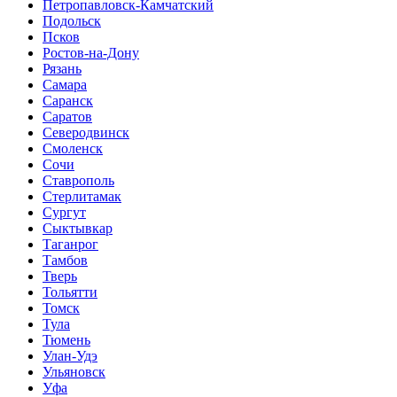
Петропавловск-Камчатский
Подольск
Псков
Ростов-на-Дону
Рязань
Самара
Саранск
Саратов
Северодвинск
Смоленск
Сочи
Ставрополь
Стерлитамак
Сургут
Сыктывкар
Таганрог
Тамбов
Тверь
Тольятти
Томск
Тула
Тюмень
Улан-Удэ
Ульяновск
Уфа