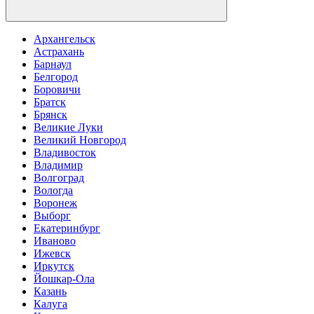
Архангельск
Астрахань
Барнаул
Белгород
Боровичи
Братск
Брянск
Великие Луки
Великий Новгород
Владивосток
Владимир
Волгоград
Вологда
Воронеж
Выборг
Екатеринбург
Иваново
Ижевск
Иркутск
Йошкар-Ола
Казань
Калуга