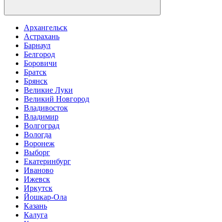
Архангельск
Астрахань
Барнаул
Белгород
Боровичи
Братск
Брянск
Великие Луки
Великий Новгород
Владивосток
Владимир
Волгоград
Вологда
Воронеж
Выборг
Екатеринбург
Иваново
Ижевск
Иркутск
Йошкар-Ола
Казань
Калуга