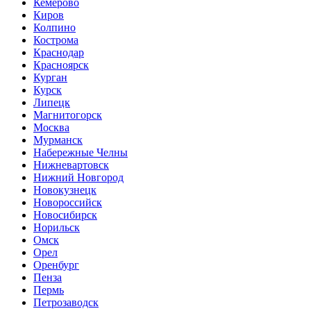
Кемерово
Киров
Колпино
Кострома
Краснодар
Красноярск
Курган
Курск
Липецк
Магнитогорск
Москва
Мурманск
Набережные Челны
Нижневартовск
Нижний Новгород
Новокузнецк
Новороссийск
Новосибирск
Норильск
Омск
Орел
Оренбург
Пенза
Пермь
Петрозаводск