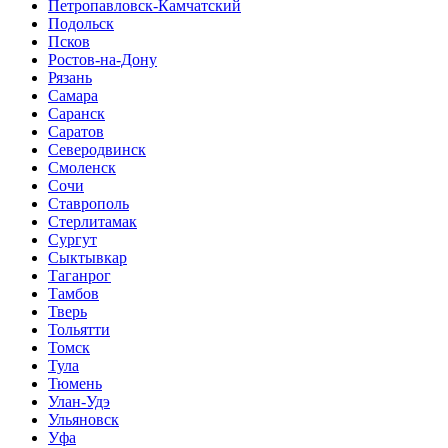
Петропавловск-Камчатский
Подольск
Псков
Ростов-на-Дону
Рязань
Самара
Саранск
Саратов
Северодвинск
Смоленск
Сочи
Ставрополь
Стерлитамак
Сургут
Сыктывкар
Таганрог
Тамбов
Тверь
Тольятти
Томск
Тула
Тюмень
Улан-Удэ
Ульяновск
Уфа