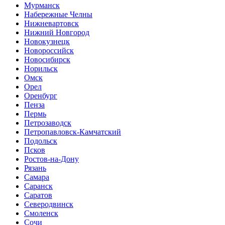
Мурманск
Набережные Челны
Нижневартовск
Нижний Новгород
Новокузнецк
Новороссийск
Новосибирск
Норильск
Омск
Орел
Оренбург
Пенза
Пермь
Петрозаводск
Петропавловск-Камчатский
Подольск
Псков
Ростов-на-Дону
Рязань
Самара
Саранск
Саратов
Северодвинск
Смоленск
Сочи