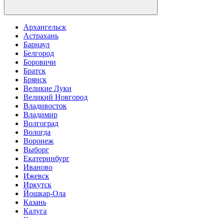
Архангельск
Астрахань
Барнаул
Белгород
Боровичи
Братск
Брянск
Великие Луки
Великий Новгород
Владивосток
Владимир
Волгоград
Вологда
Воронеж
Выборг
Екатеринбург
Иваново
Ижевск
Иркутск
Йошкар-Ола
Казань
Калуга