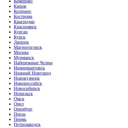
Кемерово
Киров
Колпино
Кострома
Краснодар
Красноярск
Курган
Курск
Липецк
Магнитогорск
Москва
Мурманск
Набережные Челны
Нижневартовск
Нижний Новгород
Новокузнецк
Новороссийск
Новосибирск
Норильск
Омск
Орел
Оренбург
Пенза
Пермь
Петрозаводск