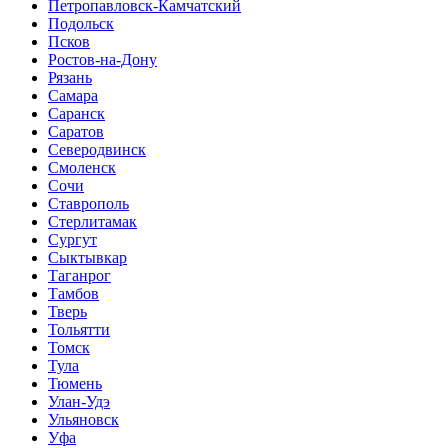
Петропавловск-Камчатский
Подольск
Псков
Ростов-на-Дону
Рязань
Самара
Саранск
Саратов
Северодвинск
Смоленск
Сочи
Ставрополь
Стерлитамак
Сургут
Сыктывкар
Таганрог
Тамбов
Тверь
Тольятти
Томск
Тула
Тюмень
Улан-Удэ
Ульяновск
Уфа