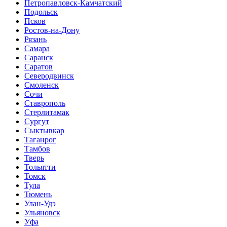
Петропавловск-Камчатский
Подольск
Псков
Ростов-на-Дону
Рязань
Самара
Саранск
Саратов
Северодвинск
Смоленск
Сочи
Ставрополь
Стерлитамак
Сургут
Сыктывкар
Таганрог
Тамбов
Тверь
Тольятти
Томск
Тула
Тюмень
Улан-Удэ
Ульяновск
Уфа