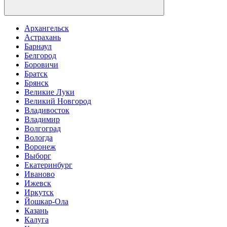
Архангельск
Астрахань
Барнаул
Белгород
Боровичи
Братск
Брянск
Великие Луки
Великий Новгород
Владивосток
Владимир
Волгоград
Вологда
Воронеж
Выборг
Екатеринбург
Иваново
Ижевск
Иркутск
Йошкар-Ола
Казань
Калуга