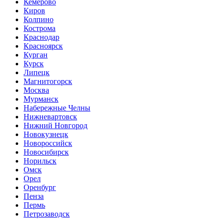
Кемерово
Киров
Колпино
Кострома
Краснодар
Красноярск
Курган
Курск
Липецк
Магнитогорск
Москва
Мурманск
Набережные Челны
Нижневартовск
Нижний Новгород
Новокузнецк
Новороссийск
Новосибирск
Норильск
Омск
Орел
Оренбург
Пенза
Пермь
Петрозаводск