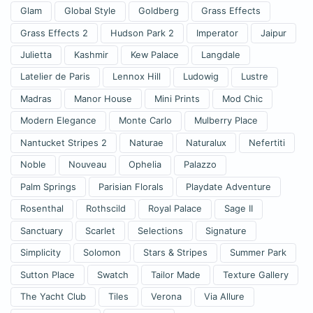
Glam
Global Style
Goldberg
Grass Effects
Grass Effects 2
Hudson Park 2
Imperator
Jaipur
Julietta
Kashmir
Kew Palace
Langdale
Latelier de Paris
Lennox Hill
Ludowig
Lustre
Madras
Manor House
Mini Prints
Mod Chic
Modern Elegance
Monte Carlo
Mulberry Place
Nantucket Stripes 2
Naturae
Naturalux
Nefertiti
Noble
Nouveau
Ophelia
Palazzo
Palm Springs
Parisian Florals
Playdate Adventure
Rosenthal
Rothscild
Royal Palace
Sage II
Sanctuary
Scarlet
Selections
Signature
Simplicity
Solomon
Stars & Stripes
Summer Park
Sutton Place
Swatch
Tailor Made
Texture Gallery
The Yacht Club
Tiles
Verona
Via Allure