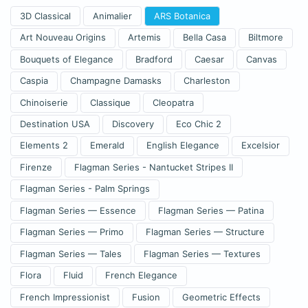
3D Classical
Animalier
ARS Botanica
Art Nouveau Origins
Artemis
Bella Casa
Biltmore
Bouquets of Elegance
Bradford
Caesar
Canvas
Caspia
Champagne Damasks
Charleston
Chinoiserie
Classique
Cleopatra
Destination USA
Discovery
Eco Chic 2
Elements 2
Emerald
English Elegance
Excelsior
Firenze
Flagman Series - Nantucket Stripes II
Flagman Series - Palm Springs
Flagman Series — Essence
Flagman Series — Patina
Flagman Series — Primo
Flagman Series — Structure
Flagman Series — Tales
Flagman Series — Textures
Flora
Fluid
French Elegance
French Impressionist
Fusion
Geometric Effects