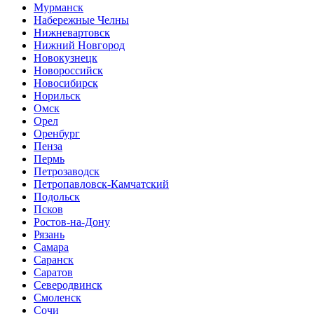
Мурманск
Набережные Челны
Нижневартовск
Нижний Новгород
Новокузнецк
Новороссийск
Новосибирск
Норильск
Омск
Орел
Оренбург
Пенза
Пермь
Петрозаводск
Петропавловск-Камчатский
Подольск
Псков
Ростов-на-Дону
Рязань
Самара
Саранск
Саратов
Северодвинск
Смоленск
Сочи