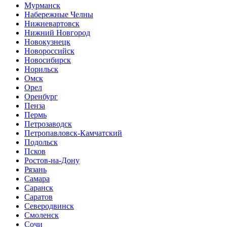
Мурманск
Набережные Челны
Нижневартовск
Нижний Новгород
Новокузнецк
Новороссийск
Новосибирск
Норильск
Омск
Орел
Оренбург
Пенза
Пермь
Петрозаводск
Петропавловск-Камчатский
Подольск
Псков
Ростов-на-Дону
Рязань
Самара
Саранск
Саратов
Северодвинск
Смоленск
Сочи