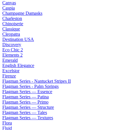
Canvas
Caspia
Champagne Damasks
Charleston
Chinoiserie
Classique
Cleopatra
Destination USA
Discovery
Eco Chic 2
Elements 2
Emerald
English Elegance
Excelsior
Firenze
Flagman Series - Nantucket Stripes II
Flagman Series - Palm Springs
Flagman Series — Essence
Flagman Series — Patina
Flagman Series — Primo
Flagman Series — Structure
Flagman Series — Tales
Flagman Series — Textures
Flora
Fluid