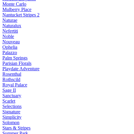
Monte Carlo
Mulberry Place
Nantucket Stripes 2
Naturae
Naturalux
Nefertiti
Noble
Nouveau
Ophelia
Palazzo
Palm Springs
Parisian Florals
Playdate Adventure
Rosenthal
Rothscild
Royal Palace
Sage II
Sanctuary
Scarlet
Selections
Signature
Simplicity
Solomon
Stars & Stripes
Summer Park