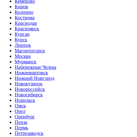
Кемерово
Киров
Колпино
Кострома
Краснодар
Красноярск
Курган
Курск
Липецк
Магнитогорск
Москва
Мурманск
Набережные Челны
Нижневартовск
Нижний Новгород
Новокузнецк
Новороссийск
Новосибирск
Норильск
Омск
Орел
Оренбург
Пенза
Пермь
Петрозаводск