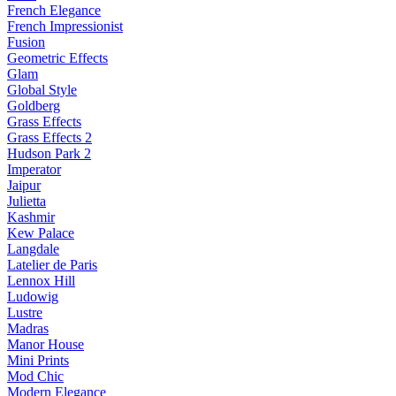
French Elegance
French Impressionist
Fusion
Geometric Effects
Glam
Global Style
Goldberg
Grass Effects
Grass Effects 2
Hudson Park 2
Imperator
Jaipur
Julietta
Kashmir
Kew Palace
Langdale
Latelier de Paris
Lennox Hill
Ludowig
Lustre
Madras
Manor House
Mini Prints
Mod Chic
Modern Elegance