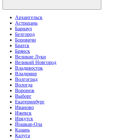
Архангельск
Астрахань
Барнаул
Белгород
Боровичи
Братск
Брянск
Великие Луки
Великий Новгород
Владивосток
Владимир
Волгоград
Вологда
Воронеж
Выборг
Екатеринбург
Иваново
Ижевск
Иркутск
Йошкар-Ола
Казань
Калуга