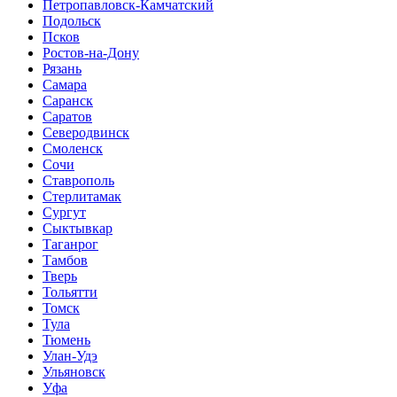
Петропавловск-Камчатский
Подольск
Псков
Ростов-на-Дону
Рязань
Самара
Саранск
Саратов
Северодвинск
Смоленск
Сочи
Ставрополь
Стерлитамак
Сургут
Сыктывкар
Таганрог
Тамбов
Тверь
Тольятти
Томск
Тула
Тюмень
Улан-Удэ
Ульяновск
Уфа