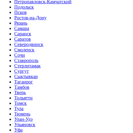
Петропавловск-Камчатский
Подольск
Псков
Ростов-на-Дону
Рязань
Самара
Саранск
Саратов
Северодвинск
Смоленск
Сочи
Ставрополь
Стерлитамак
Сургут
Сыктывкар
Таганрог
Тамбов
Тверь
Тольятти
Томск
Тула
Тюмень
Улан-Удэ
Ульяновск
Уфа