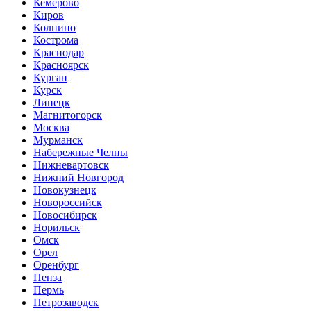
Кемерово
Киров
Колпино
Кострома
Краснодар
Красноярск
Курган
Курск
Липецк
Магнитогорск
Москва
Мурманск
Набережные Челны
Нижневартовск
Нижний Новгород
Новокузнецк
Новороссийск
Новосибирск
Норильск
Омск
Орел
Оренбург
Пенза
Пермь
Петрозаводск