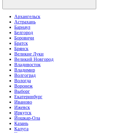
Архангельск
Астрахань
Барнаул
Белгород
Боровичи
Братск
Брянск
Великие Луки
Великий Новгород
Владивосток
Владимир
Волгоград
Вологда
Воронеж
Выборг
Екатеринбург
Иваново
Ижевск
Иркутск
Йошкар-Ола
Казань
Калуга