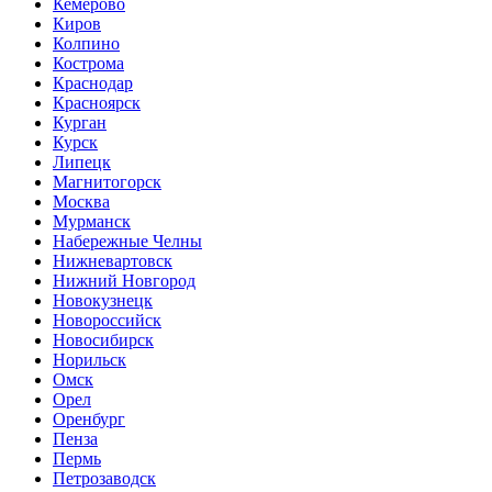
Кемерово
Киров
Колпино
Кострома
Краснодар
Красноярск
Курган
Курск
Липецк
Магнитогорск
Москва
Мурманск
Набережные Челны
Нижневартовск
Нижний Новгород
Новокузнецк
Новороссийск
Новосибирск
Норильск
Омск
Орел
Оренбург
Пенза
Пермь
Петрозаводск