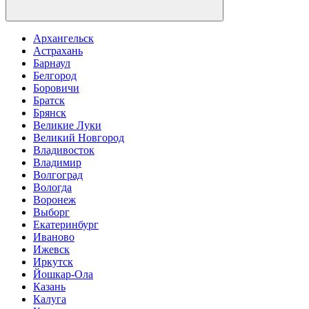
Архангельск
Астрахань
Барнаул
Белгород
Боровичи
Братск
Брянск
Великие Луки
Великий Новгород
Владивосток
Владимир
Волгоград
Вологда
Воронеж
Выборг
Екатеринбург
Иваново
Ижевск
Иркутск
Йошкар-Ола
Казань
Калуга