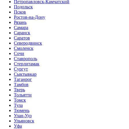
Петропавловск-Камчатский
Подольск
Псков
Ростов-на-Дону
Рязань
Самара
Саранск
Саратов
Северодвинск
Смоленск
Сочи
Ставрополь
Стерлитамак
Сургут
Сыктывкар
Таганрог
Тамбов
Тверь
Тольятти
Томск
Тула
Тюмень
Улан-Удэ
Ульяновск
Уфа