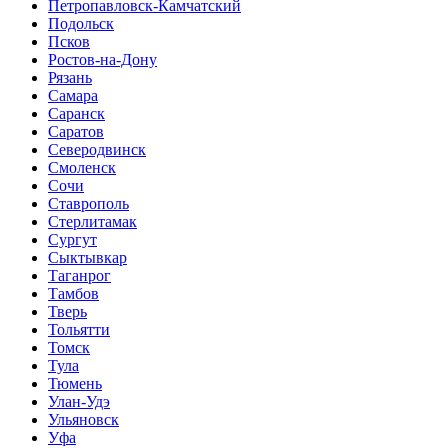
Петропавловск-Камчатский
Подольск
Псков
Ростов-на-Дону
Рязань
Самара
Саранск
Саратов
Северодвинск
Смоленск
Сочи
Ставрополь
Стерлитамак
Сургут
Сыктывкар
Таганрог
Тамбов
Тверь
Тольятти
Томск
Тула
Тюмень
Улан-Удэ
Ульяновск
Уфа