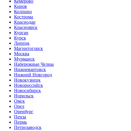
Кемерово
Киров
Колпино
Кострома
Краснодар
Красноярск
Курган
Курск
Липецк
Магнитогорск
Москва
Мурманск
Набережные Челны
Нижневартовск
Нижний Новгород
Новокузнецк
Новороссийск
Новосибирск
Норильск
Омск
Орел
Оренбург
Пенза
Пермь
Петрозаводск