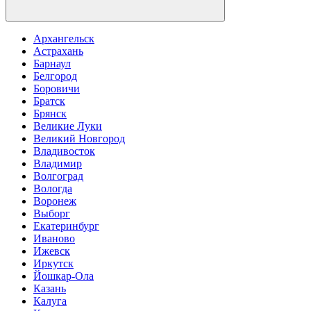
Архангельск
Астрахань
Барнаул
Белгород
Боровичи
Братск
Брянск
Великие Луки
Великий Новгород
Владивосток
Владимир
Волгоград
Вологда
Воронеж
Выборг
Екатеринбург
Иваново
Ижевск
Иркутск
Йошкар-Ола
Казань
Калуга