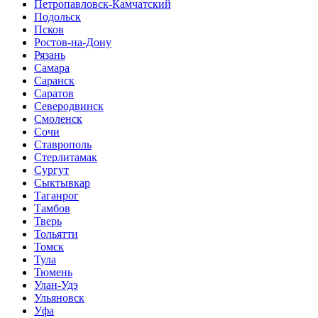
Петропавловск-Камчатский
Подольск
Псков
Ростов-на-Дону
Рязань
Самара
Саранск
Саратов
Северодвинск
Смоленск
Сочи
Ставрополь
Стерлитамак
Сургут
Сыктывкар
Таганрог
Тамбов
Тверь
Тольятти
Томск
Тула
Тюмень
Улан-Удэ
Ульяновск
Уфа