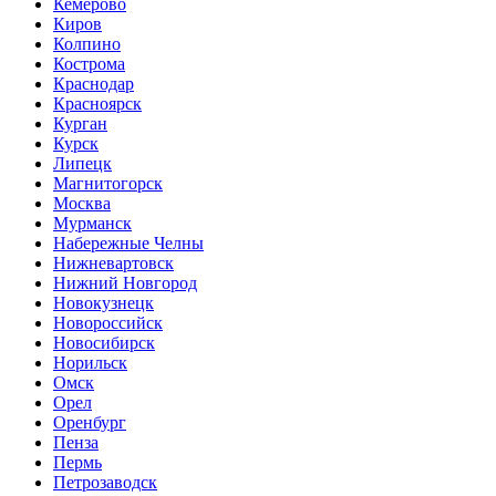
Кемерово
Киров
Колпино
Кострома
Краснодар
Красноярск
Курган
Курск
Липецк
Магнитогорск
Москва
Мурманск
Набережные Челны
Нижневартовск
Нижний Новгород
Новокузнецк
Новороссийск
Новосибирск
Норильск
Омск
Орел
Оренбург
Пенза
Пермь
Петрозаводск