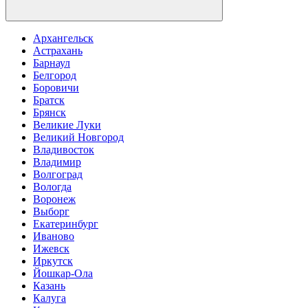
Архангельск
Астрахань
Барнаул
Белгород
Боровичи
Братск
Брянск
Великие Луки
Великий Новгород
Владивосток
Владимир
Волгоград
Вологда
Воронеж
Выборг
Екатеринбург
Иваново
Ижевск
Иркутск
Йошкар-Ола
Казань
Калуга