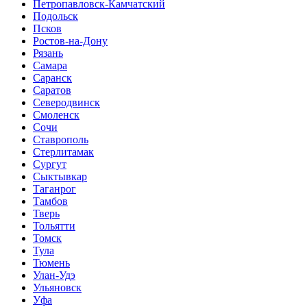
Петропавловск-Камчатский
Подольск
Псков
Ростов-на-Дону
Рязань
Самара
Саранск
Саратов
Северодвинск
Смоленск
Сочи
Ставрополь
Стерлитамак
Сургут
Сыктывкар
Таганрог
Тамбов
Тверь
Тольятти
Томск
Тула
Тюмень
Улан-Удэ
Ульяновск
Уфа