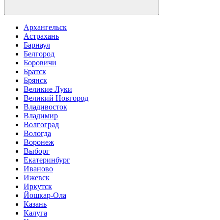
Архангельск
Астрахань
Барнаул
Белгород
Боровичи
Братск
Брянск
Великие Луки
Великий Новгород
Владивосток
Владимир
Волгоград
Вологда
Воронеж
Выборг
Екатеринбург
Иваново
Ижевск
Иркутск
Йошкар-Ола
Казань
Калуга