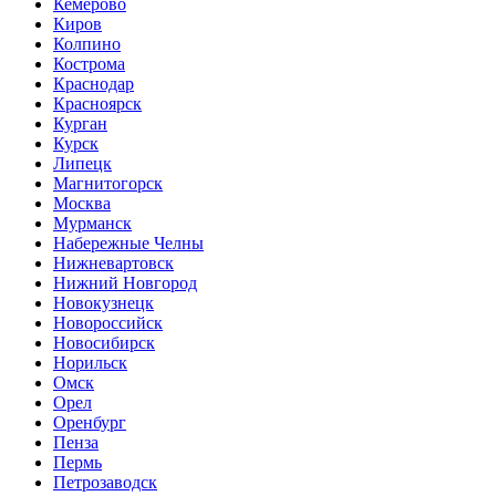
Кемерово
Киров
Колпино
Кострома
Краснодар
Красноярск
Курган
Курск
Липецк
Магнитогорск
Москва
Мурманск
Набережные Челны
Нижневартовск
Нижний Новгород
Новокузнецк
Новороссийск
Новосибирск
Норильск
Омск
Орел
Оренбург
Пенза
Пермь
Петрозаводск