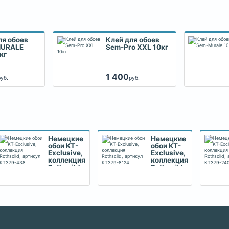
ля обоев
Клей для обоев
MURALE
Sem-Pro XXL 10кг
кг
1 400
руб.
руб.
Немецкие
Немецкие
обои KT-
обои KT-
Exclusive,
Exclusive,
коллекция
коллекция
Rothscild,
Rothscild,
артикул
артикул
KT379-
KT379-
438
8124