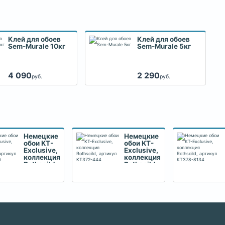
Клей для обоев
Клей для обоев
Sem-Murale 10кг
Sem-Murale 5кг
4 090
2 290
руб.
руб.
Немецкие
Немецкие
обои KT-
обои KT-
Exclusive,
Exclusive,
коллекция
коллекция
Rothscild,
Rothscild,
артикул
артикул
KT379-
KT372-
240
444