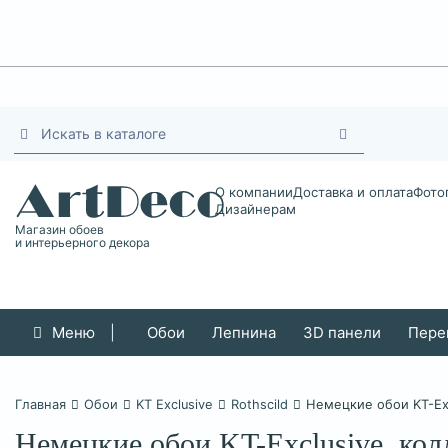
О компании
Доставка и оплата
Фото
Дизайнерам
Магазин обоев
и интерьерного декора
Меню
|
Обои
Лепнина
3D панели
Пере
Главная
Обои
KT Exclusive
Rothscild
Немецкие обои KT-Exc
Немецкие обои KT-Exclusive, кол