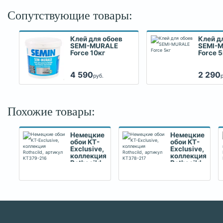
Сопутствующие товары:
Клей для обоев
Клей д
SEMI-MURALE
SEMI-
Force 10кг
Force 5
4 590
2 290
руб.
Похожие товары:
Немецкие
Немецкие
обои KT-
обои KT-
Exclusive,
Exclusive,
коллекция
коллекция
Rothscild,
Rothscild,
артикул
артикул
KT379-
KT378-
216
217