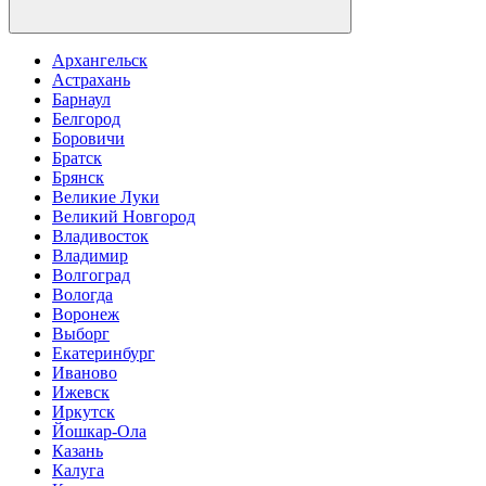
Архангельск
Астрахань
Барнаул
Белгород
Боровичи
Братск
Брянск
Великие Луки
Великий Новгород
Владивосток
Владимир
Волгоград
Вологда
Воронеж
Выборг
Екатеринбург
Иваново
Ижевск
Иркутск
Йошкар-Ола
Казань
Калуга