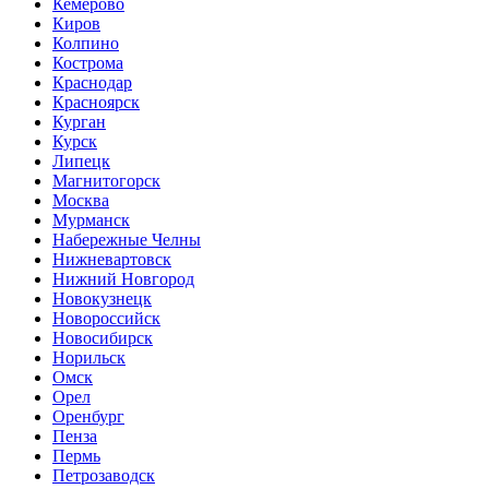
Кемерово
Киров
Колпино
Кострома
Краснодар
Красноярск
Курган
Курск
Липецк
Магнитогорск
Москва
Мурманск
Набережные Челны
Нижневартовск
Нижний Новгород
Новокузнецк
Новороссийск
Новосибирск
Норильск
Омск
Орел
Оренбург
Пенза
Пермь
Петрозаводск