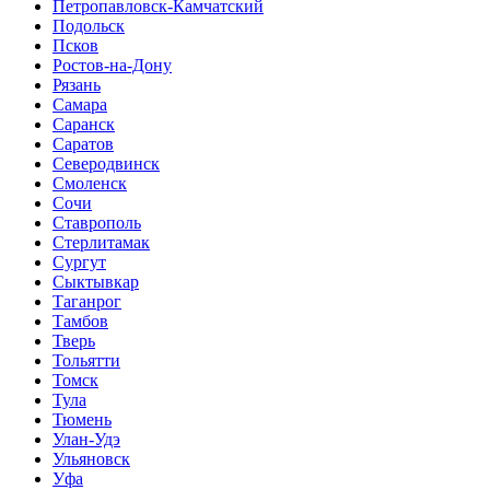
Петропавловск-Камчатский
Подольск
Псков
Ростов-на-Дону
Рязань
Самара
Саранск
Саратов
Северодвинск
Смоленск
Сочи
Ставрополь
Стерлитамак
Сургут
Сыктывкар
Таганрог
Тамбов
Тверь
Тольятти
Томск
Тула
Тюмень
Улан-Удэ
Ульяновск
Уфа