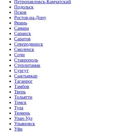
Петропавловск-Камчатский
Подольск
Псков
Ростов-на-Дону
Рязань
Самара
Саранск
Саратов
Северодвинск
Смоленск
Сочи
Ставрополь
Стерлитамак
Сургут
Сыктывкар
Таганрог
Тамбов
Тверь
Тольятти
Томск
Тула
Тюмень
Улан-Удэ
Ульяновск
Уфа