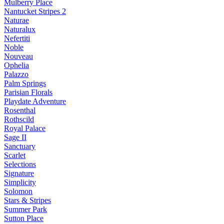
Mulberry Place
Nantucket Stripes 2
Naturae
Naturalux
Nefertiti
Noble
Nouveau
Ophelia
Palazzo
Palm Springs
Parisian Florals
Playdate Adventure
Rosenthal
Rothscild
Royal Palace
Sage II
Sanctuary
Scarlet
Selections
Signature
Simplicity
Solomon
Stars & Stripes
Summer Park
Sutton Place