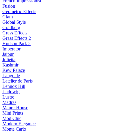
French Impressionist
Fusion
Geometric Effects
Glam
Global Style
Goldberg
Grass Effects
Grass Effects 2
Hudson Park 2
Imperator
Jaipur
Julietta
Kashmir
Kew Palace
Langdale
Latelier de Paris
Lennox Hill
Ludowig
Lustre
Madras
Manor House
Mini Prints
Mod Chic
Modern Elegance
Monte Carlo