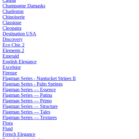
Caspia
Champagne Damasks
Charleston
Chinoiserie
Classique
Cleopatra
Destination USA
Discovery
Eco Chic 2
Elements 2
Emerald
English Elegance
Excelsior
Firenze
Flagman Series - Nantucket Stripes II
Flagman Series - Palm Springs
Flagman Series — Essence
Flagman Series — Patina
Flagman Series — Primo
Flagman Series — Structure
Flagman Series — Tales
Flagman Series — Textures
Flora
Fluid
French Elegance