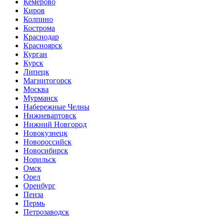
Кемерово
Киров
Колпино
Кострома
Краснодар
Красноярск
Курган
Курск
Липецк
Магнитогорск
Москва
Мурманск
Набережные Челны
Нижневартовск
Нижний Новгород
Новокузнецк
Новороссийск
Новосибирск
Норильск
Омск
Орел
Оренбург
Пенза
Пермь
Петрозаводск