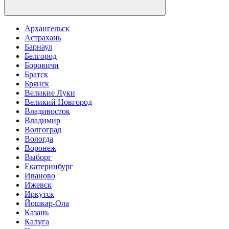
Архангельск
Астрахань
Барнаул
Белгород
Боровичи
Братск
Брянск
Великие Луки
Великий Новгород
Владивосток
Владимир
Волгоград
Вологда
Воронеж
Выборг
Екатеринбург
Иваново
Ижевск
Иркутск
Йошкар-Ола
Казань
Калуга