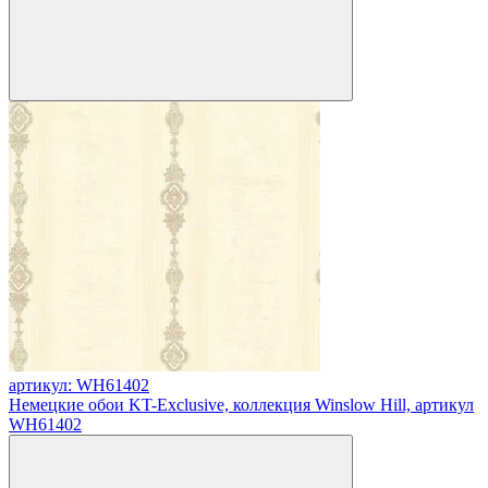
артикул: WH61402
Немецкие обои KT-Exclusive, коллекция Winslow Hill, артикул
WH61402