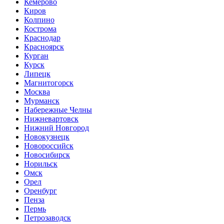
Кемерово
Киров
Колпино
Кострома
Краснодар
Красноярск
Курган
Курск
Липецк
Магнитогорск
Москва
Мурманск
Набережные Челны
Нижневартовск
Нижний Новгород
Новокузнецк
Новороссийск
Новосибирск
Норильск
Омск
Орел
Оренбург
Пенза
Пермь
Петрозаводск