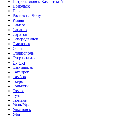
Петропавловск-Камчатский
Подольск
Псков
Ростов-на-Дону
Рязань
Самара
Саранск
Саратов
Северодвинск
Смоленск
Сочи
Ставрополь
Стерлитамак
Сургут
Сыктывкар
Таганрог
Тамбов
Тверь
Тольятти
Томск
Тула
Тюмень
Улан-Удэ
Ульяновск
Уфа