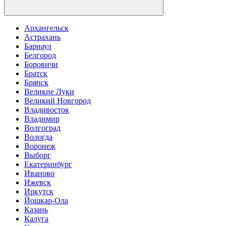
Архангельск
Астрахань
Барнаул
Белгород
Боровичи
Братск
Брянск
Великие Луки
Великий Новгород
Владивосток
Владимир
Волгоград
Вологда
Воронеж
Выборг
Екатеринбург
Иваново
Ижевск
Иркутск
Йошкар-Ола
Казань
Калуга