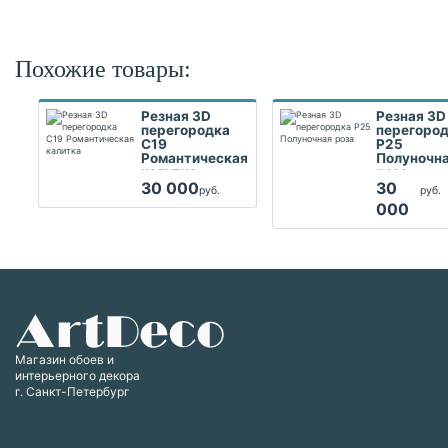
Похожие товары:
Резная 3D
Резная 3D
перегородка
перегоро
С19
Р25
Романтическая
Полуночн
калитка
роза
30
30 000
руб.
руб.
000
Магазин обоев и
интерьерного декора
г. Санкт-Петербург