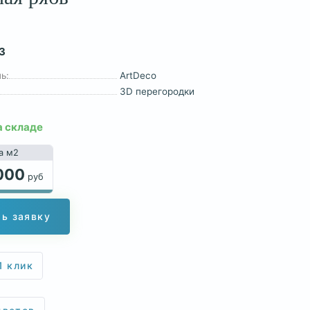
3
ь:
ArtDeco
3D перегородки
а складе
а м2
000
руб
ь заявку
1 клик