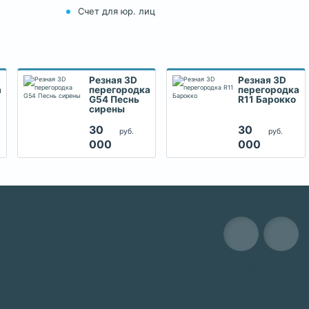
Счет для юр. лиц
Резная 3D
Резная 3D
а
перегородка
перегородка
G54 Песнь
R11 Барокко
сирены
30
30
руб.
руб.
000
000
Карта сайта