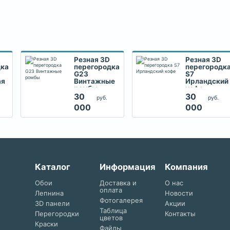
Резная 3D
Резная 3D
дка
перегородка
перегородк
G23
S7
ая
Винтажные
Ирландский
ромбы
кофе
30
30
руб.
руб.
000
000
Каталог
Информация
Компания
Обои
Доставка и
О нас
оплата
Лепнина
Новости
Фотогалерея
3D панели
Акции
Таблица
Перегородки
Контакты
цветов
Краски
Файлы