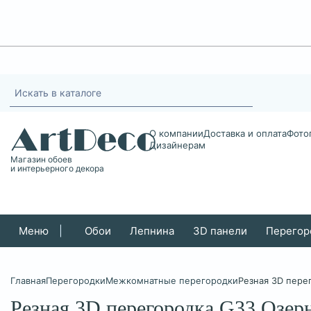
О компании
Доставка и оплата
Фото
Дизайнерам
Магазин обоев
и интерьерного декора
Меню
|
Обои
Лепнина
3D панели
Перегор
Главная
Перегородки
Межкомнатные перегородки
Резная 3D пере
Резная 3D перегородка G33 Озер