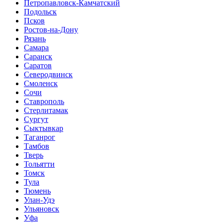
Петропавловск-Камчатский
Подольск
Псков
Ростов-на-Дону
Рязань
Самара
Саранск
Саратов
Северодвинск
Смоленск
Сочи
Ставрополь
Стерлитамак
Сургут
Сыктывкар
Таганрог
Тамбов
Тверь
Тольятти
Томск
Тула
Тюмень
Улан-Удэ
Ульяновск
Уфа