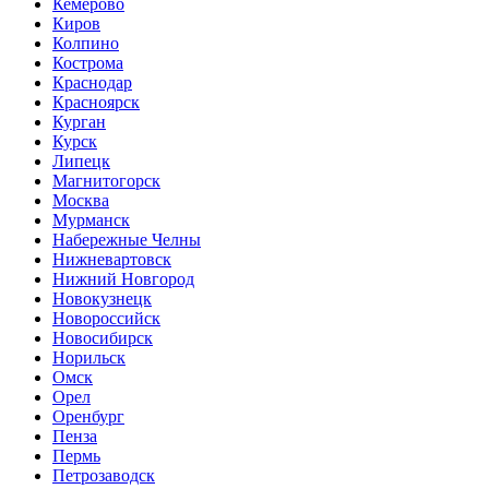
Кемерово
Киров
Колпино
Кострома
Краснодар
Красноярск
Курган
Курск
Липецк
Магнитогорск
Москва
Мурманск
Набережные Челны
Нижневартовск
Нижний Новгород
Новокузнецк
Новороссийск
Новосибирск
Норильск
Омск
Орел
Оренбург
Пенза
Пермь
Петрозаводск