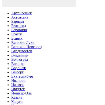
Архангельск
Астрахань
Барнаул
Белгород
Боровичи
Братск
Брянск
Великие Луки
Великий Новгород
Владивосток
Владимир
Волгоград
Вологда
Воронеж
Выборг
Екатеринбург
Иваново
Ижевск
Иркутск
Йошкар-Ола
Казань
Калуга