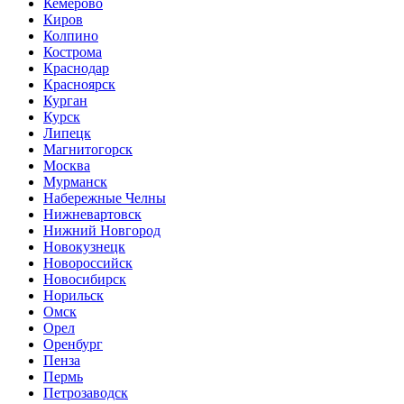
Кемерово
Киров
Колпино
Кострома
Краснодар
Красноярск
Курган
Курск
Липецк
Магнитогорск
Москва
Мурманск
Набережные Челны
Нижневартовск
Нижний Новгород
Новокузнецк
Новороссийск
Новосибирск
Норильск
Омск
Орел
Оренбург
Пенза
Пермь
Петрозаводск