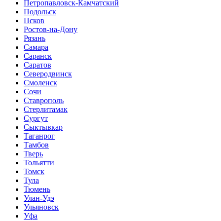
Петропавловск-Камчатский
Подольск
Псков
Ростов-на-Дону
Рязань
Самара
Саранск
Саратов
Северодвинск
Смоленск
Сочи
Ставрополь
Стерлитамак
Сургут
Сыктывкар
Таганрог
Тамбов
Тверь
Тольятти
Томск
Тула
Тюмень
Улан-Удэ
Ульяновск
Уфа