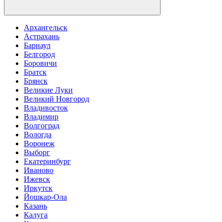
Архангельск
Астрахань
Барнаул
Белгород
Боровичи
Братск
Брянск
Великие Луки
Великий Новгород
Владивосток
Владимир
Волгоград
Вологда
Воронеж
Выборг
Екатеринбург
Иваново
Ижевск
Иркутск
Йошкар-Ола
Казань
Калуга