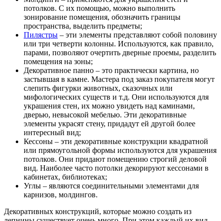
потолков. С их помощью, можно выполнить
зонирование помещения, обозначить границы
пространства, выделить предметы;
Пилястры
– эти элементы представляют собой половину
или три четверти колонны. Используются, как правило,
парами, позволяют очертить дверные проемы, разделить
помещения на зоны;
Декоративное панно – это практически картина, но
застывшая в камне. Мастера под заказ покупателя могут
слепить фигурки животных, сказочных или
мифологических существ и т.д. Они используются для
украшения стен, их можно увидеть над каминами,
дверью, невысокой мебелью. Эти декоративные
элементы украсят стену, придадут ей другой более
интересный вид;
Кессоны – эти декоративные конструкции квадратной
или прямоугольной формы используются для украшения
потолков. Они придают помещению строгий деловой
вид. Наиболее часто потолки декорируют кессонами в
кабинетах, библиотеках;
Углы – являются соединительными элементами для
карнизов, молдингов.
Декоративных конструкций, которые можно создать из
лепнины существует очень много. При этом каждый их вид