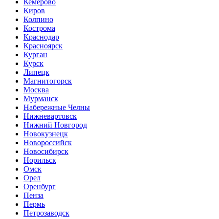
Кемерово
Киров
Колпино
Кострома
Краснодар
Красноярск
Курган
Курск
Липецк
Магнитогорск
Москва
Мурманск
Набережные Челны
Нижневартовск
Нижний Новгород
Новокузнецк
Новороссийск
Новосибирск
Норильск
Омск
Орел
Оренбург
Пенза
Пермь
Петрозаводск