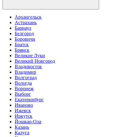
Архангельск
Астрахань
Барнаул
Белгород
Боровичи
Братск
Брянск
Великие Луки
Великий Новгород
Владивосток
Владимир
Волгоград
Вологда
Воронеж
Выборг
Екатеринбург
Иваново
Ижевск
Иркутск
Йошкар-Ола
Казань
Калуга