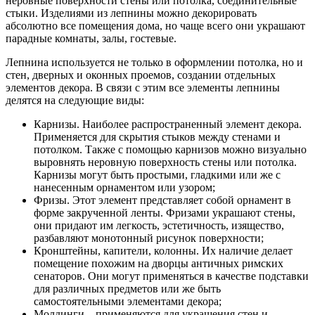
неровные поверхности стены или потолка, соединительные
стыки. Изделиями из лепнины можно декорировать
абсолютно все помещения дома, но чаще всего они украшают
парадные комнаты, залы, гостевые.
Лепнина используется не только в оформлении потолка, но и
стен, дверных и оконных проемов, создании отдельных
элементов декора. В связи с этим все элементы лепнины
делятся на следующие виды:
Карнизы. Наиболее распространенный элемент декора.
Применяется для скрытия стыков между стенами и
потолком. Также с помощью карнизов можно визуально
выровнять неровную поверхность стены или потолка.
Карнизы могут быть простыми, гладкими или же с
нанесенным орнаментом или узором;
Фризы. Этот элемент представляет собой орнамент в
форме закрученной ленты. Фризами украшают стены,
они придают им легкость, эстетичность, изящество,
разбавляют монотонный рисунок поверхности;
Кронштейны, капители, колонны. Их наличие делает
помещение похожим на дворцы античных римских
сенаторов. Они могут применяться в качестве подставки
для различных предметов или же быть
самостоятельными элементами декора;
Молдинги – применяются для украшения стен и