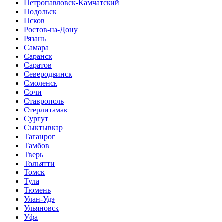
Петропавловск-Камчатский
Подольск
Псков
Ростов-на-Дону
Рязань
Самара
Саранск
Саратов
Северодвинск
Смоленск
Сочи
Ставрополь
Стерлитамак
Сургут
Сыктывкар
Таганрог
Тамбов
Тверь
Тольятти
Томск
Тула
Тюмень
Улан-Удэ
Ульяновск
Уфа