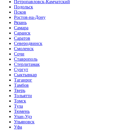
Петропавловск-Камчатский
Подольск
Псков
Ростов-на-Дону
Рязань
Самара
Саранск
Саратов
Северодвинск
Смоленск
Сочи
Ставрополь
Стерлитамак
Сургут
Сыктывкар
Таганрог
Тамбов
Тверь
Тольятти
Томск
Тула
Тюмень
Улан-Удэ
Ульяновск
Уфа