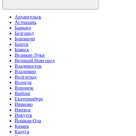
Архангельск
Астрахань
Барнаул
Белгород
Боровичи
Братск
Брянск
Великие Луки
Великий Новгород
Владивосток
Владимир
Волгоград
Вологда
Воронеж
Выборг
Екатеринбург
Иваново
Ижевск
Иркутск
Йошкар-Ола
Казань
Калуга