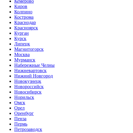
Кемерово
Киров
Колпино
Кострома
Краснодар
Красноярск
Курган
Курск
Липецк
Магнитогорск
Москва
Мурманск
Набережные Челны
Нижневартовск
Нижний Новгород
Новокузнецк
Новороссийск
Новосибирск
Норильск
Омск
Орел
Оренбург
Пенза
Пермь
Петрозаводск