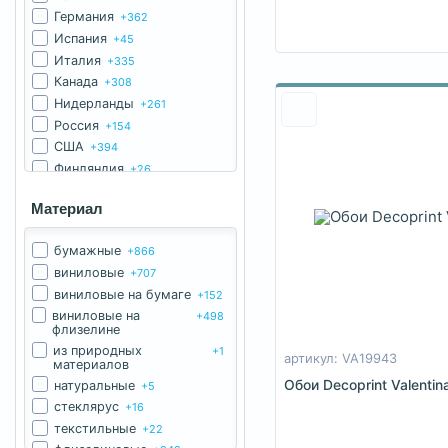
Caselio
+67
Германия
+362
Christian Lacroix
+1
Испания
+45
Coordonne
+16
Италия
+335
Cristiana Masi
+15
Канада
+308
Decoprint
+64
Нидерланды
+261
Designers Guild
+32
Россия
+154
Eijffinger
+53
США
+394
Elitis
+23
Финляндия
+26
Emiliana Parati
+34
Франция
+216
Erismann
+11
Материал
Южная Корея
+623
G.L.Design
+2
Grandeco
бумажные
+152
+866
Harlequin
виниловые
+25
+707
Hookedonwalls
виниловые на бумаге
+7
+152
KT Exclusive
виниловые на
+40
+498
флизелине
Khlara
+1
из природных
+1
Khroma
артикул: VA19943
+40
материалов
Khroma Zoom
+34
Обои Decoprint Valenti
натуральные
+5
Legacy
+16
стеклярус
+16
Limonta
+140
текстильные
+22
Loymina
+150