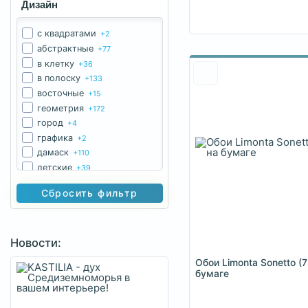
Дизайн
c квадратами
+2
абстрактные
+77
в клетку
+36
в полоску
+133
восточные
+15
геометрия
+172
город
+4
графика
+2
дамаск
+110
детские
+39
елочкой
+6
Сбросить фильтр
классические
+1
королевская лилия
+4
море
+2
Новости:
однотонные
+150
под бамбук
+28
Обои Limonta Sonetto (
под дерево
+5
бумаге
под камень
+9
под кожу
+9