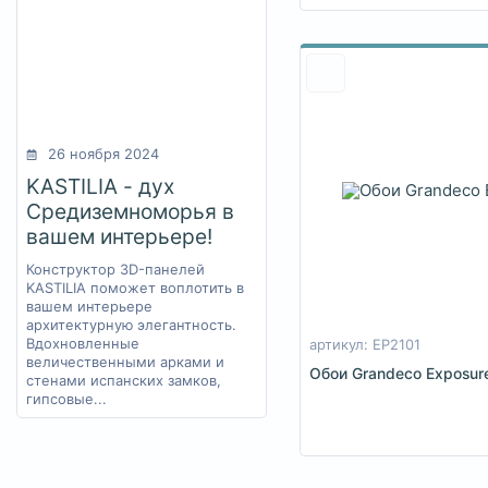
под ткань
+118
под штукатурку
+105
ромбы
+14
с вензелями
+17
с животными
+10
с квадратами
+3
с кругами
26 ноября 2024
+1
с мелким рисунком
+16
KASTILIA - дух
с надписями
+1
Средиземноморья в
с орнаментом
+4
вашем интерьере!
с птицами
+9
Конструктор 3D-панелей
с растениями
+380
KASTILIA поможет воплотить в
с узорами
+130
вашем интерьере
с цветами
+229
архитектурную элегантность.
сюжеты
+44
Вдохновленные
артикул: EP2101
величественными арками и
фактура
+47
Обои Grandeco Exposure
стенами испанских замков,
гипсовые...