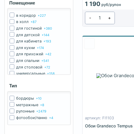
Помещение
1 190
руб/рулон
в коридор
+227
-
+
в холл
+87
для гостиной
+380
для детской
+144
для кабинета
+193
для кухни
+174
для прихожей
+42
для спальни
+541
для столовой
+72
универсальные
+158
Тип
бордюры
+10
метражные
+8
рулонные
+2479
фотообои/панно
+4
артикул: FI1103
Обои Grandeco Tempus 