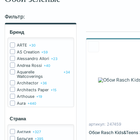
Фильтр:
Бренд
ARTE
+30
AS Creation
+59
Alessandro Allori
+23
Andrea Rossi
+40
Aquarelle
+34
Wallcoverings
Architector
+36
Architects Paper
+15
Arthouse
+19
Aura
+440
BN International
+192
Baker Lifestyle
+1
Страна
Bernardo Bartalucci
+42
артикул: 247459
Carl Robinson
+61
Англия
+327
Обои Rasch Kids&Teens
Casadeco
+59
Бельгия
+395