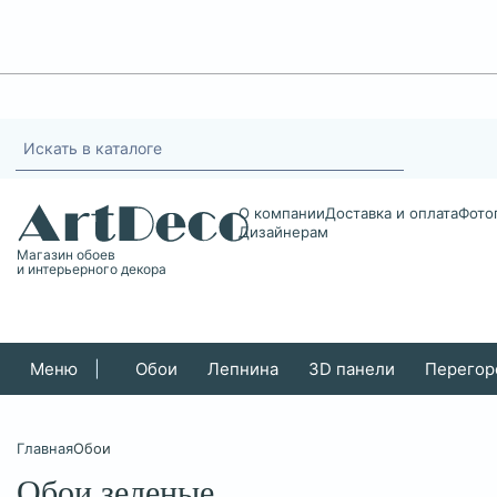
О компании
Доставка и оплата
Фото
Дизайнерам
Магазин обоев
и интерьерного декора
Меню
|
Обои
Лепнина
3D панели
Перегор
Главная
Обои
Обои зеленые