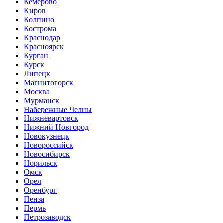
Кемерово
Киров
Колпино
Кострома
Краснодар
Красноярск
Курган
Курск
Липецк
Магнитогорск
Москва
Мурманск
Набережные Челны
Нижневартовск
Нижний Новгород
Новокузнецк
Новороссийск
Новосибирск
Норильск
Омск
Орел
Оренбург
Пенза
Пермь
Петрозаводск