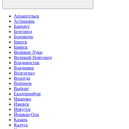
Архангельск
Астрахань
Барнаул
Белгород
Боровичи
Братск
Брянск
Великие Луки
Великий Новгород
Владивосток
Владимир
Волгоград
Вологда
Воронеж
Выборг
Екатеринбург
Иваново
Ижевск
Иркутск
Йошкар-Ола
Казань
Калуга