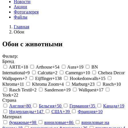
Новости
Акции
Фотогалерея
Файлы
Главная
Обои
Обои с животными
Фильтр:
Бренд
ARTE
+18
Arthouse
+54
Aura
+19
BN
International
+9
Calcutta
+2
Camengo
+10
Chelsea Decor
Wallpapers
+7
Eijffinger
+138
Hookedonwalls
+15
Khroma
+11
Khroma Zoom
+4
Marburg
+23
Rasch
+10
Rasch Textil
+2
Sanderson
+19
Wallquest
+17
York
+22
Страна
Англия
+80
Бельгия
+50
Германия
+35
Канада
+19
Нидерланды
+147
США
+39
Франция
+10
Материал
бумажные
+98
виниловые
+86
виниловые на