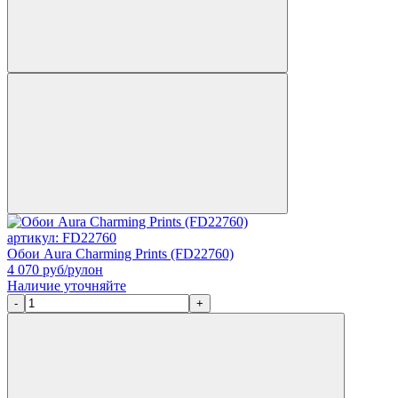
артикул: FD22760
Обои Aura Charming Prints (FD22760)
4 070
руб/рулон
Наличие уточняйте
-
+