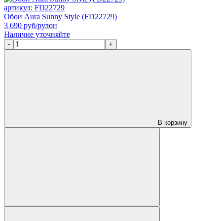
артикул: FD22729
Обои Aura Sunny Style (FD22729)
3 690
руб/рулон
Наличие уточняйте
-
+
В корзину