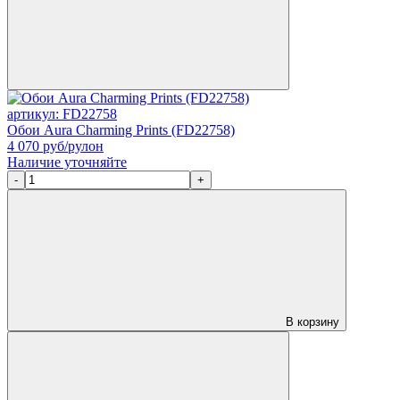
артикул: FD22758
Обои Aura Charming Prints (FD22758)
4 070
руб/рулон
Наличие уточняйте
-
+
В корзину