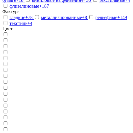
бумаге
+18
виниловые на флизелине
+36
текстильные
+4
флизелиновые
+187
Фактура
гладкие
+78
металлизированные
+8
рельефные
+149
текстиль
+4
Цвет