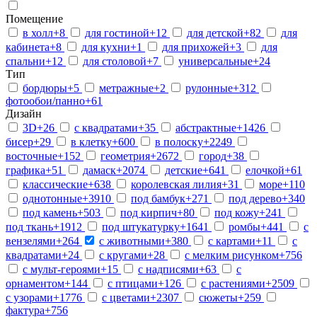
Помещение
в холл
+8
для гостиной
+12
для детской
+82
для
кабинета
+8
для кухни
+1
для прихожей
+3
для
спальни
+12
для столовой
+7
универсальные
+24
Тип
бордюры
+5
метражные
+2
рулонные
+312
фотообои/панно
+61
Дизайн
3D
+26
c квадратами
+35
абстрактные
+1426
бисер
+29
в клетку
+600
в полоску
+2249
восточные
+152
геометрия
+2672
город
+38
графика
+51
дамаск
+2074
детские
+641
елочкой
+61
классические
+638
королевская лилия
+31
море
+110
однотонные
+3910
под бамбук
+271
под дерево
+340
под камень
+503
под кирпич
+80
под кожу
+241
под ткань
+1912
под штукатурку
+1641
ромбы
+441
с
вензелями
+264
с животными
+380
с картами
+11
с
квадратами
+24
с кругами
+28
с мелким рисунком
+756
с мульт-героями
+15
с надписями
+63
с
орнаментом
+144
с птицами
+126
с растениями
+2509
с узорами
+1776
с цветами
+2307
сюжеты
+259
фактура
+756