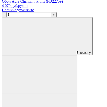
Обои Aura Charming Prints (FD22759)
4 070
руб/рулон
Наличие уточняйте
-
+
В корзину