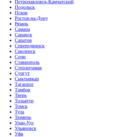
Петропавловск-Камчатский
Подольск
Псков
Ростов-на-Дону
Рязань
Самара
Саранск
Саратов
Северодвинск
Смоленск
Сочи
Ставрополь
Стерлитамак
Сургут
Сыктывкар
Таганрог
Тамбов
Тверь
Тольятти
Томск
Тула
Тюмень
Улан-Удэ
Ульяновск
Уфа