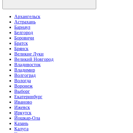
Архангельск
Астрахань
Барнаул
Белгород
Боровичи
Братск
Брянск
Великие Луки
Великий Новгород
Владивосток
Владимир
Волгоград
Вологда
Воронеж
Выборг
Екатеринбург
Иваново
Ижевск
Иркутск
Йошкар-Ола
Казань
Калуга