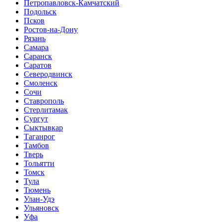
Петропавловск-Камчатский
Подольск
Псков
Ростов-на-Дону
Рязань
Самара
Саранск
Саратов
Северодвинск
Смоленск
Сочи
Ставрополь
Стерлитамак
Сургут
Сыктывкар
Таганрог
Тамбов
Тверь
Тольятти
Томск
Тула
Тюмень
Улан-Удэ
Ульяновск
Уфа