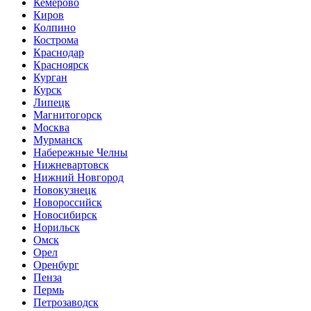
Кемерово
Киров
Колпино
Кострома
Краснодар
Красноярск
Курган
Курск
Липецк
Магнитогорск
Москва
Мурманск
Набережные Челны
Нижневартовск
Нижний Новгород
Новокузнецк
Новороссийск
Новосибирск
Норильск
Омск
Орел
Оренбург
Пенза
Пермь
Петрозаводск