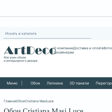
О компании
Доставка и оплата
Фото
Дизайнерам
Магазин обоев
и интерьерного декора
Меню
|
Обои
Лепнина
3D панели
Перегор
Главная
Обои
Cristiana Masi
Luce
Обои Cristiana Masi Luce