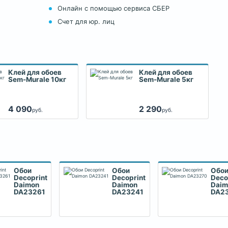
Онлайн с помощью сервиса СБЕР
Счет для юр. лиц
Клей для обоев
Клей для обоев
Sem-Murale 10кг
Sem-Murale 5кг
4 090
2 290
руб.
руб.
Обои
Обои
Обо
Decoprint
Decoprint
Deco
Daimon
Daimon
Daim
DA23261
DA23241
DA2