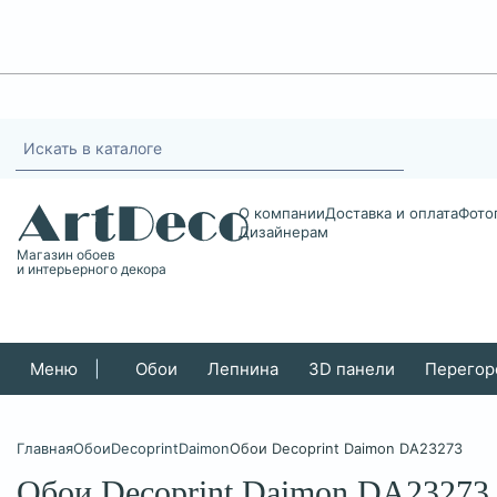
О компании
Доставка и оплата
Фото
Дизайнерам
Магазин обоев
и интерьерного декора
Меню
|
Обои
Лепнина
3D панели
Перегор
Главная
Обои
Decoprint
Daimon
Обои Decoprint Daimon DA23273
Обои Decoprint Daimon DA23273