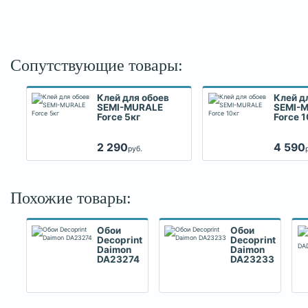
Сопутствующие товары:
Клей для обоев
Клей д
SEMI-MURALE
SEMI-
Force 5кг
Force 1
2 290
4 590
руб.
Похожие товары:
Обои
Обои
Decoprint
Decoprint
Daimon
Daimon
DA23274
DA23233