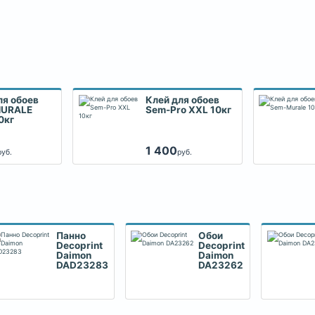
ля обоев
Клей для обоев
MURALE
Sem-Pro XXL 10кг
0кг
1 400
руб.
руб.
Панно
Обои
Decoprint
Decoprint
Daimon
Daimon
DAD23283
DA23262