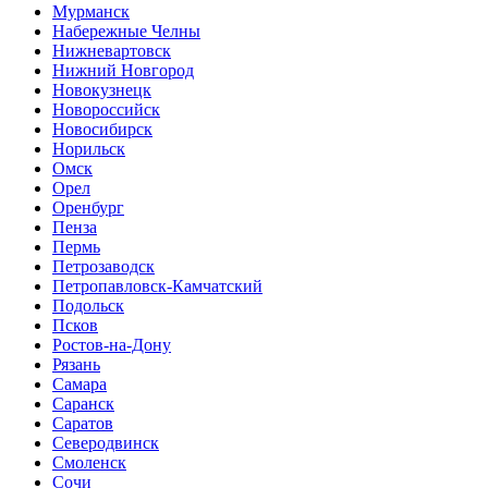
Мурманск
Набережные Челны
Нижневартовск
Нижний Новгород
Новокузнецк
Новороссийск
Новосибирск
Норильск
Омск
Орел
Оренбург
Пенза
Пермь
Петрозаводск
Петропавловск-Камчатский
Подольск
Псков
Ростов-на-Дону
Рязань
Самара
Саранск
Саратов
Северодвинск
Смоленск
Сочи