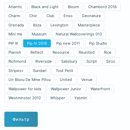
Atlantic
Black and Light
Bloom
Chambord 2016
Charm
Chic
Club
Enso
Geonature
Grenada
Ibiza
Lexington
Masterpiece
Mini me
Museum
Natural Wallcoverings 013
PIP III
Pip IV 2016
Pip new 2011
Pip Studio
Planish
Reflect
Resource
Reunited
Rice
Richmond
Riverside
Salisbury
Script
Siroc
Stripes+
Sundari
Tout Petit
Un Bisou De Mme Pitou
United
Venue
Wallpower for kids
Wallpower Junior
Waterfront
Westminster 2012
Whisper
Yasmin
Фильтр