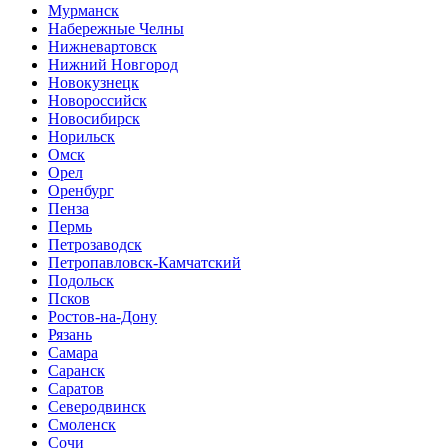
Мурманск
Набережные Челны
Нижневартовск
Нижний Новгород
Новокузнецк
Новороссийск
Новосибирск
Норильск
Омск
Орел
Оренбург
Пенза
Пермь
Петрозаводск
Петропавловск-Камчатский
Подольск
Псков
Ростов-на-Дону
Рязань
Самара
Саранск
Саратов
Северодвинск
Смоленск
Сочи